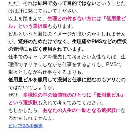
ただ、それは
結果であって目的ではない
ということだ
けは肝に銘じておいてください。
以上を踏まえて、
生理との付き合い方には『低用量ピ
ル』という選択肢
もあります。
ピルというと避妊のイメージが強いのかもしれません
が、
避妊のためだけでなく、生理痛やPMSなどの症状
の管理にも広く使用されています。
仕事でのキャリアを優先して考えたい女性ならば、生
理痛でキリキリしながら仕事をするよりも、PMSで
鬱々としながら仕事をするよりも、
低用量ピルを服用して溌剌と仕事に励むのもアリ
なの
ではないでしょうか。
ぜひ、
多様性の中の価値観のひとつに『低用量ピル』
という選択肢
も入れて考えてみてください。
もしかしたら、
あなたの人生の一助となる選択肢
にな
るかもしれませんよ。
ピルで悩みを解決