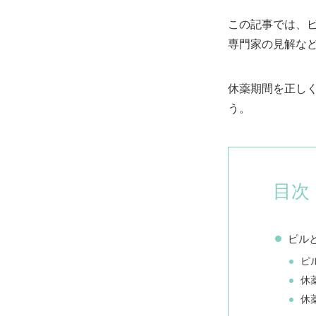
この記事では、
専門家の見解な
休薬期間を正し
う。
目次
ピル
ピ
休
休