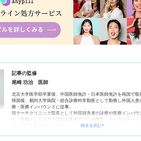
記事の監修
尾崎 功治 医師
北京大学医学部卒業後、中国医師免許・日本医師免許を両国で取
帰国後、都内大学病院・総合診療科常勤医として勤務し外国人患
療・医療インバウンドに従事。
現マーチクリニック院長として外国籍患者の診療や医療インバウ
ら、前職エンジニアで現在も医療アプリの開発・コンサルテーシ
続きを読む
野における事業展開のサポートに携わる。
【所属学会】
日本美容皮膚科学会・国際臨床医学会所属