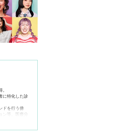
得。
者に特化した診
ンドを行う傍
ョン等、医療分