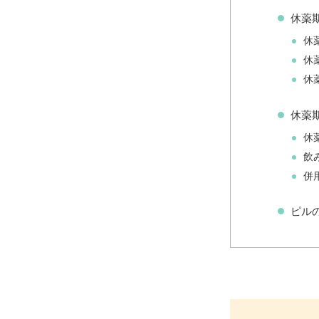
休薬
休
休
休
休薬
休
飲
併
ピル