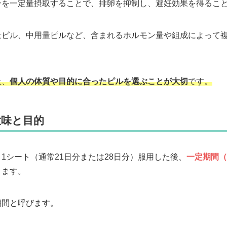
ンを一定量摂取することで、排卵を抑制し、避妊効果を得るこ
量ピル、中用量ピルなど、含まれるホルモン量や組成によって
上、
個人の体質や目的に合ったピルを選ぶことが大切
です。
意味と目的
1シート（通常21日分または28日分）服用した後、
一定期間（
ります。
期間と呼びます。