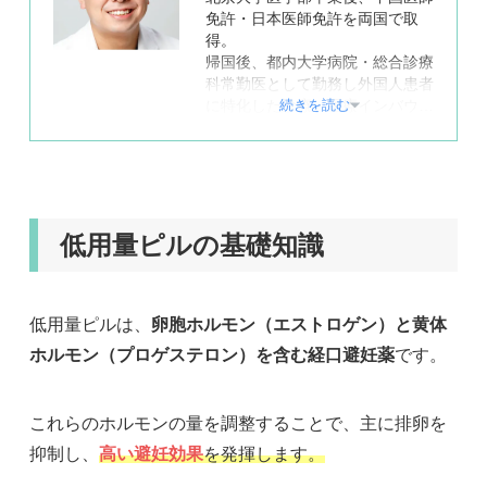
免許・日本医師免許を両国で取
得。
帰国後、都内大学病院・総合診療
科常勤医として勤務し外国人患者
続きを読む
に特化した診療・医療インバウン
ドに従事。
現マーチクリニック院長として外
国籍患者の診療や医療インバウン
ドを行う傍ら、前職エンジニアで
現在も医療アプリの開発・コンサ
ルテーション等、医療分野におけ
低用量ピルの基礎知識
る事業展開のサポートに携わる。
【所属学会】
日本美容皮膚科学会・国際臨床医
低用量ピルは、
卵胞ホルモン（エストロゲン）と黄体
学会所属
マーチクリニック
ホルモン（プロゲステロン）を含む経口避妊薬
です。
これらのホルモンの量を調整することで、主に排卵を
抑制し、
高い避妊効果
を発揮します。