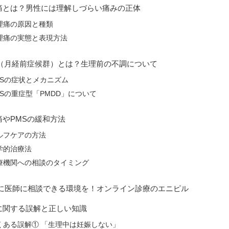
痛とは？男性には理解しづらい痛みの正体
理痛の原因と種類
理痛の実態と表現方法
S（月経前症候群）とは？生理前の不調について
MSの症状とメカニズム
MSの重症型「PMDD」について
痛やPMSの緩和方法
ルフケアの方法
学的治療法
療機関への相談のタイミング
に医師に相談できる環境を！オンライン診療のエニピル
に関する誤解と正しい知識
くある誤解① 「生理中は妊娠しない」