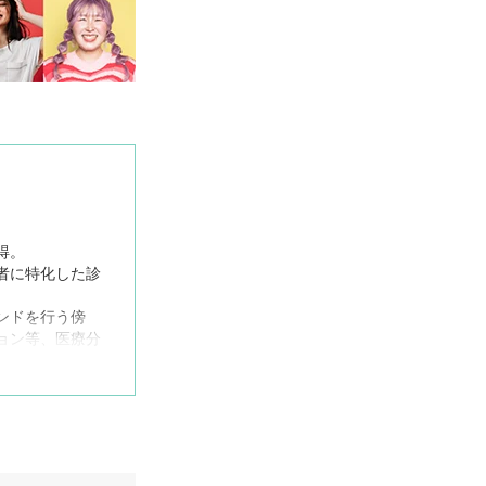
得。
者に特化した診
ンドを行う傍
ョン等、医療分