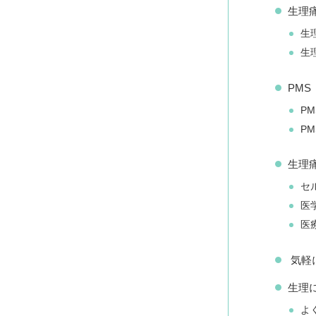
生理
生
生
PM
P
P
生理
セ
医
医
気軽
生理
よ