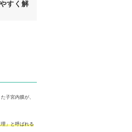
やすく解
。
した子宮内膜が、
生理」と呼ばれる