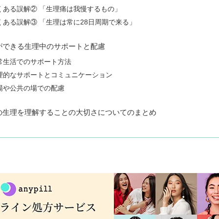
くある誤解② 「生理痛は我慢するもの」
くある誤解③ 「生理は常に28日周期で来る」
ができる生理中のサポートと配慮
常生活でのサポート方法
理的なサポートとコミュニケーション
場や公共の場での配慮
の生理を理解することの大切さについてのまとめ