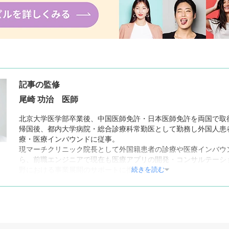
記事の監修
尾崎 功治 医師
北京大学医学部卒業後、中国医師免許・日本医師免許を両国で取
帰国後、都内大学病院・総合診療科常勤医として勤務し外国人患
療・医療インバウンドに従事。
現マーチクリニック院長として外国籍患者の診療や医療インバウ
ら、前職エンジニアで現在も医療アプリの開発・コンサルテーシ
続きを読む
野における事業展開のサポートに携わる。
【所属学会】
日本美容皮膚科学会・国際臨床医学会所属
マーチクリニック