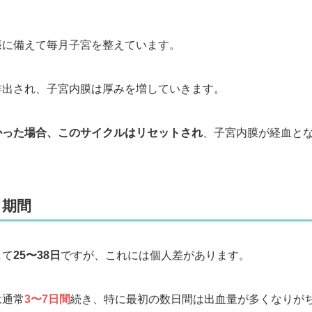
娠に備えて毎月子宮を整えています。
排出され、子宮内膜は厚みを増していきます。
かった場合、このサイクルはリセットされ
、子宮内膜が経血と
。
と期間
して
25〜38日
ですが、これには個人差があります。
は通常
3〜7日間
続き、特に最初の数日間は出血量が多くなりが