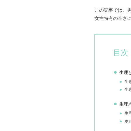
この記事では、
女性特有の辛さ
目次
生理
生
生
生理
生
ホ