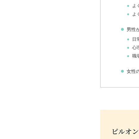
よ
よ
男性
日
心
職
女性